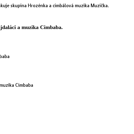
inkuje skupina Hrozénka a cimbálová muzika Muzička.
ajdaláci a muzika Cimbaba.
mbaba
á muzika Cimbaba