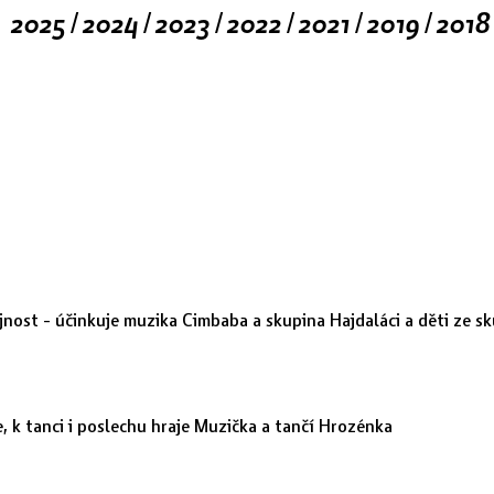
2025
2024
2023
2022
2021
2019
2018
/
/
/
/
/
/
jnost - účinkuje muzika Cimbaba a skupina Hajdaláci a děti ze s
, k tanci i poslechu hraje Muzička a tančí Hrozénka