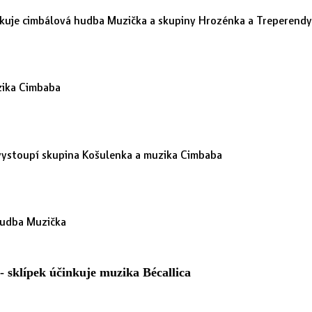
nkuje cimbálová hudba Muzička a skupiny Hrozénka a Treperendy
uzika Cimbaba
vystoupí skupina Košulenka a muzika Cimbaba
hudba Muzička
- sklípek účinkuje muzika Bécallica