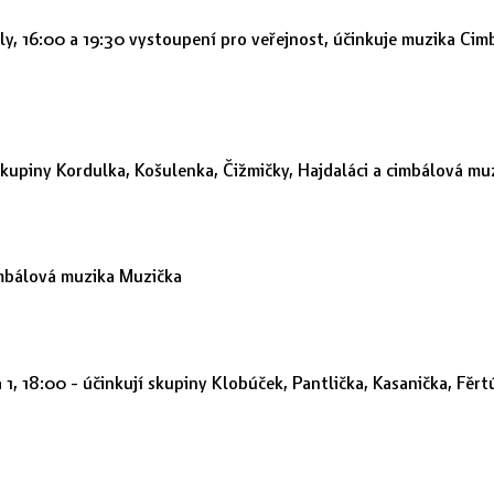
ly, 16:00 a 19:30 vystoupení pro veřejnost, účinkuje muzika Cim
 skupiny Kordulka, Košulenka, Čižmičky, Hajdaláci a cimbálová m
imbálová muzika Muzička
 1, 18:00 - účinkují skupiny Klobúček, Pantlička, Kasanička, Fě