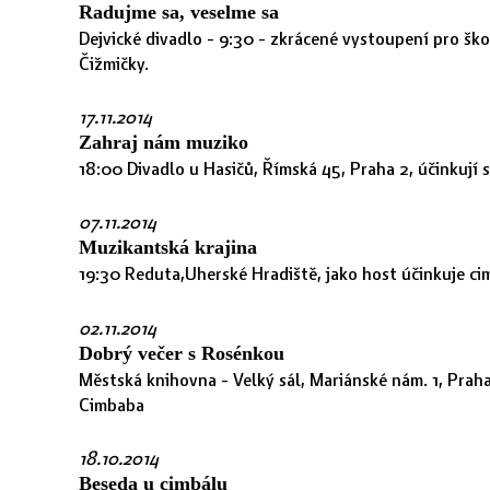
Radujme sa, veselme sa
Dejvické divadlo - 9:30 - zkrácené vystoupení pro ško
Čižmičky.
17.11.2014
Zahraj nám muziko
18:00 Divadlo u Hasičů, Římská 45, Praha 2, účinkují
07.11.2014
Muzikantská krajina
19:30 Reduta,Uherské Hradiště, jako host účinkuje c
02.11.2014
Dobrý večer s Rosénkou
Městská knihovna - Velký sál, Mariánské nám. 1, Praha
Cimbaba
18.10.2014
Beseda u cimbálu