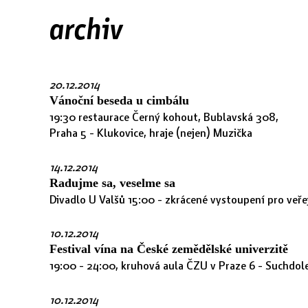
archiv
20.12.2014
Vánoční beseda u cimbálu
19:30 restaurace Černý kohout, Bublavská 308,
Praha 5 - Klukovice, hraje (nejen) Muzička
14.12.2014
Radujme sa, veselme sa
Divadlo U Valšů 15:00 - zkrácené vystoupení pro veře
10.12.2014
Festival vína na České zemědělské univerzitě
19:00 - 24:00, kruhová aula ČZU v Praze 6 - Suchdole
10.12.2014