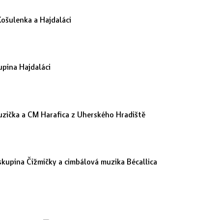
Košulenka a Hajdaláci
upina Hajdaláci
uzička a CM Harafica z Uherského Hradiště
skupina Čižmičky a cimbálová muzika Bécallica